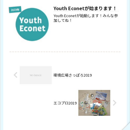
域で活動する多様な団体や個人が集
い、つながりを広げる交流型マルシェ
Youth Econetが始まります！
2019年
で、今年も多くの出展者と来場...
Youth Econetが始動します！みんな参
加してね！
環境広場さっぽろ2019
エコプロ2019