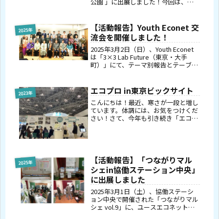
公園 」に出展しました！今回は、一
般社団法人GRAF（グラーフ）との共
同展示をおこないました。一般社団法
人GRAFは、「食から笑みを。」を理
【活動報告】Youth Econet 交
2025年
念に食品ロス削減に向けて取り...
流会を開催しました！
2025年3月2日（日）、Youth Econet
は「3×3 Lab Future（東京・大手
町）」にて、テーマ別報告とテーブル
トークを中心とした交流会を開催しま
した。当日は約30名の方々にご参加い
ただき、4つのテーマに沿って登壇者
エコプロ in東京ビックサイト
2023年
が活動紹...
こんにちは！最近、寒さが一段と増し
ています。体調には、お気をつけくだ
さい！さて、今年も引き続き「エコプ
ロ」に出展をいたしました。今年は、
平日(12/6～12/8)の３日間で行われま
した。企業、行政職員、大学の生徒、
地元の小中高生など幅広い方...
【活動報告】「つながりマル
2025年
シェin協働ステーション中央」
に出展しました
2025年3月1日（土）、協働ステーシ
ョン中央で開催された「つながりマル
シェ vol.9」に、ユースエコネットと
して出展しました。本イベントは、地