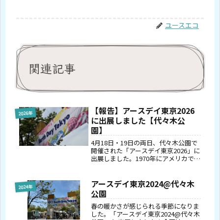
ユースエコ
関連記事
【報告】アースデイ東京2026
2026年
に出展しました【代々木公
園】
4月18日・19日の両日、代々木公園で
開催された「アースデイ東京2026」に
出展しました。1970年にアメリカで始
まったEarth Dayは、世界175カ国・約
5億人が参加する世界最大の地球環境
ムーブメントです。 東京における
アースデイ東京2024@代々木
2024年
2026年の日...
公園
春の暖かさが感じられる季節になりま
した。「アースデイ東京2024@代々木